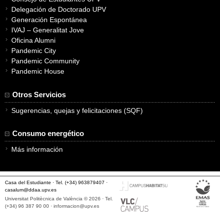
Delegación de Doctorado UPV
Generación Espontánea
IVAJ – Generalitat Jove
Oficina Alumni
Pandemic City
Pandemic Community
Pandemic House
Otros Servicios
Sugerencias, quejas y felicitaciones (SQF)
Consumo energético
Más información
Casa del Estudiante · Tel. (+34) 963879407 ·
casalum@ddaa.upv.es
Universitat Politècnica de València © 2026 · Tel.
(+34) 96 387 90 00 ·
informacion@upv.es