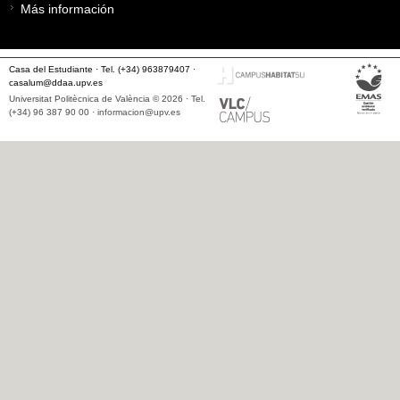
Más información
Casa del Estudiante · Tel. (+34) 963879407 ·
casalum@ddaa.upv.es
Universitat Politècnica de València © 2026 · Tel.
(+34) 96 387 90 00 ·
informacion@upv.es