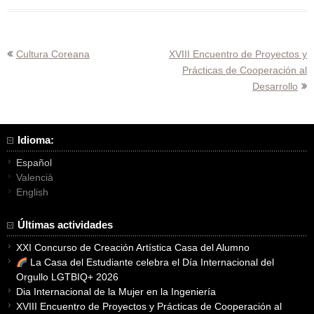
Navegación
Cultura Coreana
XVIII Encuentro de Proyectos y
Prácticas de Cooperación al
de
Desarrollo
entradas
Idioma:
Español
Valencià
English
Últimas actividades
XXI Concurso de Creación Artística Casa del Alumno
La Casa del Estudiante celebra el Día Internacional del
Orgullo LGTBIQ+ 2026
Dia Internacional de la Mujer en la Ingeniería
XVIII Encuentro de Proyectos y Prácticas de Cooperación al