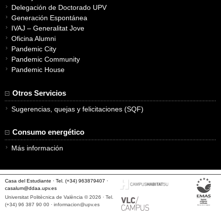
Delegación de Doctorado UPV
Generación Espontánea
IVAJ – Generalitat Jove
Oficina Alumni
Pandemic City
Pandemic Community
Pandemic House
Otros Servicios
Sugerencias, quejas y felicitaciones (SQF)
Consumo energético
Más información
Casa del Estudiante · Tel. (+34) 963879407 ·
casalum@ddaa.upv.es
Universitat Politècnica de València © 2026 · Tel.
(+34) 96 387 90 00 ·
informacion@upv.es