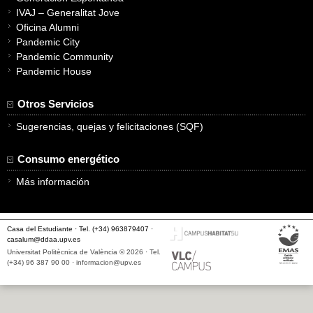
IVAJ – Generalitat Jove
Oficina Alumni
Pandemic City
Pandemic Community
Pandemic House
Otros Servicios
Sugerencias, quejas y felicitaciones (SQF)
Consumo energético
Más información
Casa del Estudiante · Tel. (+34) 963879407 ·
casalum@ddaa.upv.es
Universitat Politècnica de València © 2026 · Tel.
(+34) 96 387 90 00 ·
informacion@upv.es