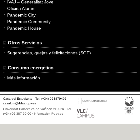
IVAJ – Generalitat Jove
Oficina Alumni
Pandemic City
Pandemic Community
Pandemic House
Otros Servicios
Sugerencias, quejas y felicitaciones (SQF)
Consumo energético
Más información
Casa del Estudiante · Tel. (+34) 963879407 ·
casalum@ddaa.upv.es
Universitat Politècnica de València © 2026 · Tel.
(+34) 96 387 90 00 ·
informacion@upv.es