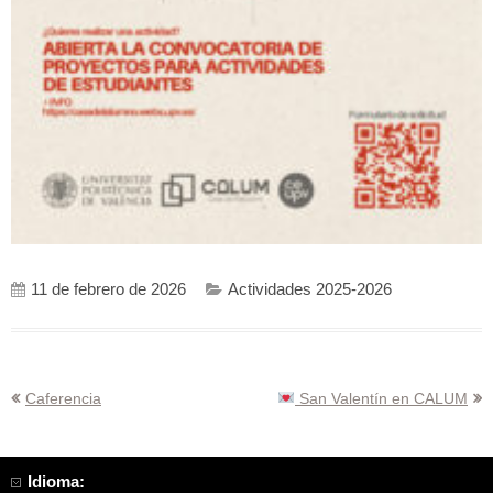
11 de febrero de 2026
Actividades 2025-2026
Navegación
Caferencia
San Valentín en CALUM
de
entradas
Idioma: