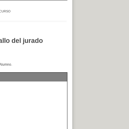
CURSO
o del jurado
 Alumno.