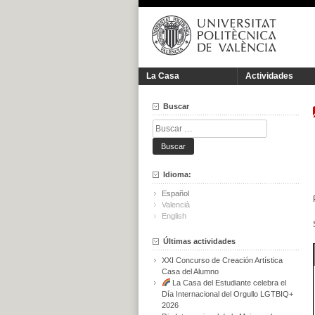
Saltar
al
contenido
La Casa
Actividades
Buscar
Buscar:
Idioma:
Español
Valencià
English
Últimas actividades
XXI Concurso de Creación Artística
Casa del Alumno
La Casa del Estudiante celebra el
Día Internacional del Orgullo LGTBIQ+
2026