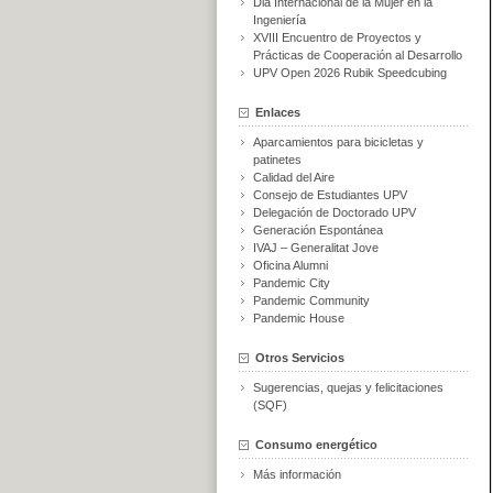
Dia Internacional de la Mujer en la
Ingeniería
XVIII Encuentro de Proyectos y
Prácticas de Cooperación al Desarrollo
UPV Open 2026 Rubik Speedcubing
Enlaces
Aparcamientos para bicicletas y
patinetes
Calidad del Aire
Consejo de Estudiantes UPV
Delegación de Doctorado UPV
Generación Espontánea
IVAJ – Generalitat Jove
Oficina Alumni
Pandemic City
Pandemic Community
Pandemic House
Otros Servicios
Sugerencias, quejas y felicitaciones
(SQF)
Consumo energético
Más información