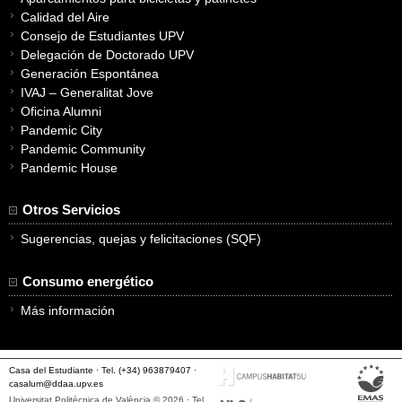
Calidad del Aire
Consejo de Estudiantes UPV
Delegación de Doctorado UPV
Generación Espontánea
IVAJ – Generalitat Jove
Oficina Alumni
Pandemic City
Pandemic Community
Pandemic House
Otros Servicios
Sugerencias, quejas y felicitaciones (SQF)
Consumo energético
Más información
Casa del Estudiante · Tel. (+34) 963879407 ·
casalum@ddaa.upv.es
Universitat Politècnica de València © 2026 · Tel.