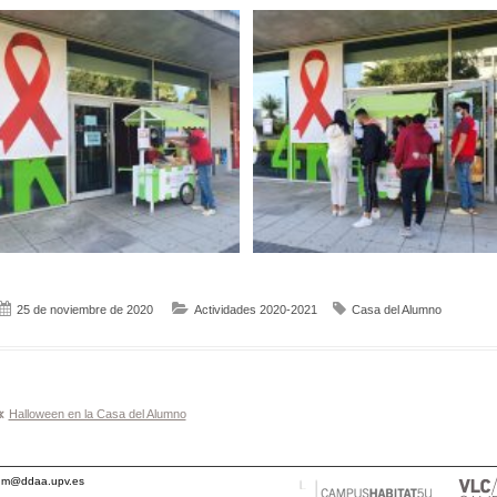
25 de noviembre de 2020
Actividades 2020-2021
Casa del Alumno
Navegación
Halloween en la Casa del Alumno
de
entradas
alum@ddaa.upv.es