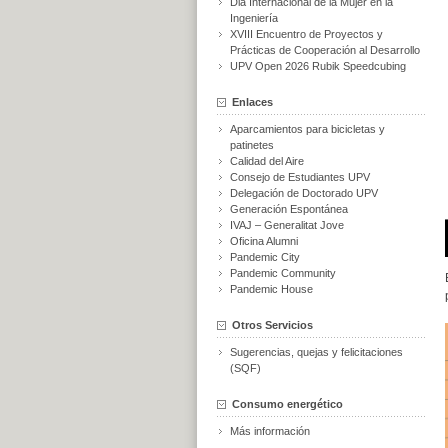
Dia Internacional de la Mujer en la
Ingeniería
XVIII Encuentro de Proyectos y
Prácticas de Cooperación al Desarrollo
UPV Open 2026 Rubik Speedcubing
Enlaces
Aparcamientos para bicicletas y
patinetes
Calidad del Aire
Consejo de Estudiantes UPV
Delegación de Doctorado UPV
Generación Espontánea
IVAJ – Generalitat Jove
Oficina Alumni
Pandemic City
Pandemic Community
Pandemic House
Otros Servicios
Sugerencias, quejas y felicitaciones
(SQF)
Consumo energético
Más información