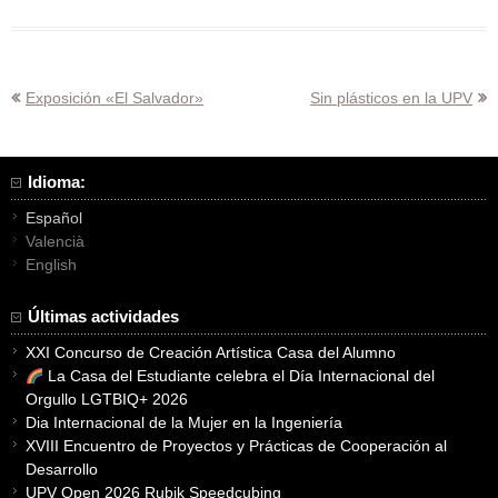
Navegación
Exposición «El Salvador»
Sin plásticos en la UPV
de
entradas
Idioma:
Español
Valencià
English
Últimas actividades
XXI Concurso de Creación Artística Casa del Alumno
La Casa del Estudiante celebra el Día Internacional del
Orgullo LGTBIQ+ 2026
Dia Internacional de la Mujer en la Ingeniería
XVIII Encuentro de Proyectos y Prácticas de Cooperación al
Desarrollo
UPV Open 2026 Rubik Speedcubing