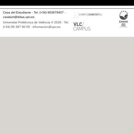
Casa del Estudiante · Tel. (+34) 963879407 ·
casalum@ddaa.upv.es
Universitat Politècnica de València © 2026 · Tel.
(+34) 96 387 90 00 ·
informacion@upv.es