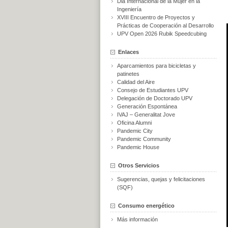
Dia Internacional de la Mujer en la
Ingeniería
XVIII Encuentro de Proyectos y
Prácticas de Cooperación al Desarrollo
UPV Open 2026 Rubik Speedcubing
Enlaces
Aparcamientos para bicicletas y
patinetes
Calidad del Aire
Consejo de Estudiantes UPV
Delegación de Doctorado UPV
Generación Espontánea
IVAJ – Generalitat Jove
Oficina Alumni
Pandemic City
Pandemic Community
Pandemic House
Otros Servicios
Sugerencias, quejas y felicitaciones
(SQF)
Consumo energético
Más información