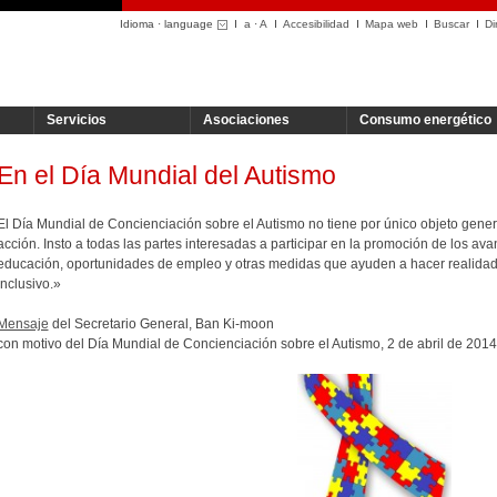
Idioma · language
a
·
A
Accesibilidad
Mapa web
Buscar
Di
Servicios
Asociaciones
Consumo energético
En el Día Mundial del Autismo
El Día Mundial de Concienciación sobre el Autismo no tiene por único objeto gene
acción. Insto a todas las partes interesadas a participar en la promoción de los 
educación, oportunidades de empleo y otras medidas que ayuden a hacer realida
inclusivo.»
Mensaje
del Secretario General, Ban Ki-moon
con motivo del Día Mundial de Concienciación sobre el Autismo, 2 de abril de 2014