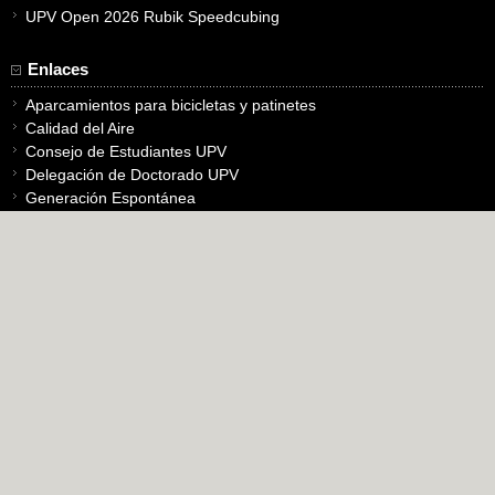
UPV Open 2026 Rubik Speedcubing
Enlaces
Aparcamientos para bicicletas y patinetes
Calidad del Aire
Consejo de Estudiantes UPV
Delegación de Doctorado UPV
Generación Espontánea
IVAJ – Generalitat Jove
Oficina Alumni
Pandemic City
Pandemic Community
Pandemic House
Otros Servicios
Sugerencias, quejas y felicitaciones (SQF)
Consumo energético
Más información