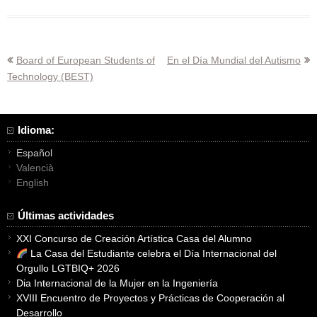
Navegación
Board of European Students of
En el Día Mundial del Autismo
Technology (BEST)
de
entradas
Idioma:
Español
Valencià
English
Últimas actividades
XXI Concurso de Creación Artística Casa del Alumno
La Casa del Estudiante celebra el Día Internacional del
Orgullo LGTBIQ+ 2026
Dia Internacional de la Mujer en la Ingeniería
XVIII Encuentro de Proyectos y Prácticas de Cooperación al
Desarrollo