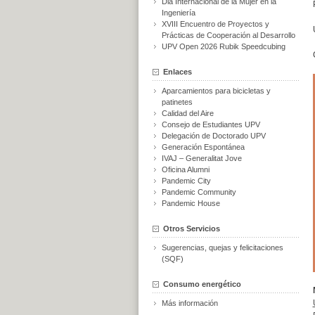
Dia Internacional de la Mujer en la
Ingeniería
XVIII Encuentro de Proyectos y
Prácticas de Cooperación al Desarrollo
UPV Open 2026 Rubik Speedcubing
Enlaces
Aparcamientos para bicicletas y
patinetes
Calidad del Aire
Consejo de Estudiantes UPV
Delegación de Doctorado UPV
Generación Espontánea
IVAJ – Generalitat Jove
Oficina Alumni
Pandemic City
Pandemic Community
Pandemic House
Otros Servicios
Sugerencias, quejas y felicitaciones
(SQF)
Consumo energético
Más información