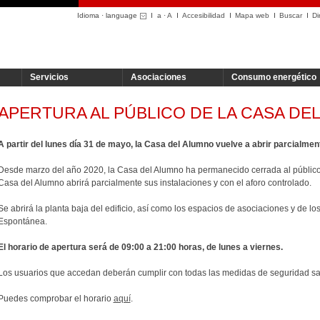
Idioma · language
a
·
A
Accesibilidad
Mapa web
Buscar
Di
Servicios
Asociaciones
Consumo energético
APERTURA AL PÚBLICO DE LA CASA DE
A partir del lunes día 31 de mayo, la Casa del Alumno vuelve a abrir parcialment
Desde marzo del año 2020, la Casa del Alumno ha permanecido cerrada al público. A
Casa del Alumno abrirá parcialmente sus instalaciones y con el aforo controlado.
Se abrirá la planta baja del edificio, así como los espacios de asociaciones y de 
Espontánea.
El horario de apertura será de 09:00 a 21:00 horas, de lunes a viernes.
Los usuarios que accedan deberán cumplir con todas las medidas de seguridad san
Puedes comprobar el horario
aquí
.