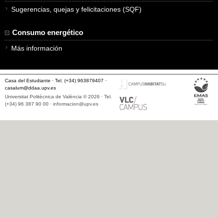
Sugerencias, quejas y felicitaciones (SQF)
Consumo energético
Más información
Casa del Estudiante · Tel. (+34) 963879407 ·
casalum@ddaa.upv.es
Universitat Politècnica de València © 2026 · Tel.
(+34) 96 387 90 00 ·
informacion@upv.es