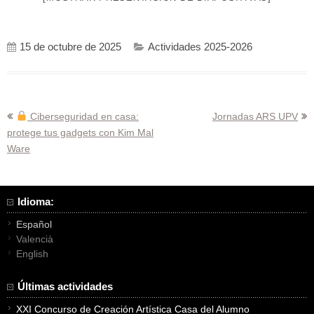
15 de octubre de 2025
Actividades 2025-2026
Navegación
Ciberseguridad en casa:
Jornadas ARS UPV
protege tus gadgets con Kim Mal
de
Ware
entradas
Idioma:
Español
Valencià
English
Últimas actividades
XXI Concurso de Creación Artística Casa del Alumno