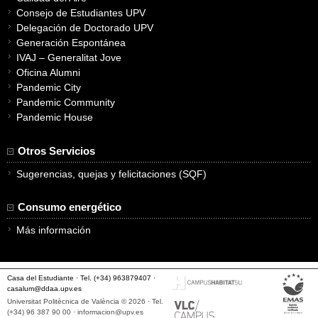
Consejo de Estudiantes UPV
Delegación de Doctorado UPV
Generación Espontánea
IVAJ – Generalitat Jove
Oficina Alumni
Pandemic City
Pandemic Community
Pandemic House
Otros Servicios
Sugerencias, quejas y felicitaciones (SQF)
Consumo energético
Más información
Casa del Estudiante · Tel. (+34) 963879407 ·
casalum@ddaa.upv.es
Universitat Politècnica de València © 2026 · Tel.
(+34) 96 387 90 00 ·
informacion@upv.es