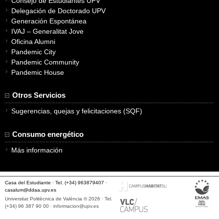
Consejo de Estudiantes UPV
Delegación de Doctorado UPV
Generación Espontánea
IVAJ – Generalitat Jove
Oficina Alumni
Pandemic City
Pandemic Community
Pandemic House
Otros Servicios
Sugerencias, quejas y felicitaciones (SQF)
Consumo energético
Más información
Casa del Estudiante · Tel. (+34) 963879407 ·
casalum@ddaa.upv.es
Universitat Politècnica de València © 2026 · Tel.
(+34) 96 387 90 00 ·
informacion@upv.es