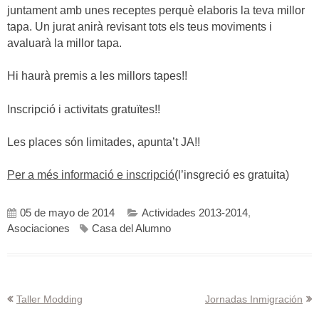
juntament amb unes receptes perquè elaboris la teva millor
tapa. Un jurat anirà revisant tots els teus moviments i
avaluarà la millor tapa.
Hi haurà premis a les millors tapes!!
Inscripció i activitats gratuïtes!!
Les places són limitades, apunta’t JA!!
Per a més informació e inscripció
(l’insgreció es gratuita)
05 de mayo de 2014
Actividades 2013-2014
,
Asociaciones
Casa del Alumno
Navegación
Taller Modding
Jornadas Inmigración