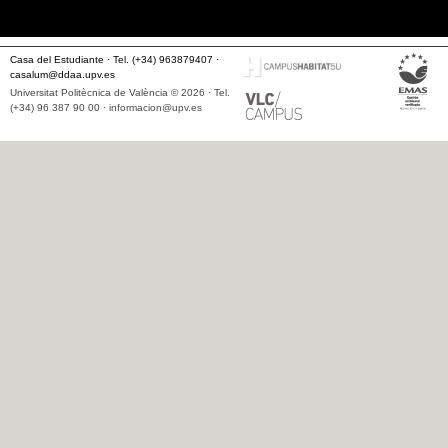
Casa del Estudiante · Tel. (+34) 963879407 ·
casalum@ddaa.upv.es
Universitat Politècnica de València © 2026 · Tel.
(+34) 96 387 90 00 ·
informacion@upv.es