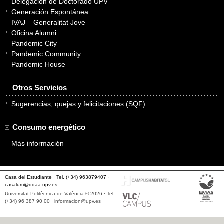
Delegación de Doctorado UPV
Generación Espontánea
IVAJ – Generalitat Jove
Oficina Alumni
Pandemic City
Pandemic Community
Pandemic House
Otros Servicios
Sugerencias, quejas y felicitaciones (SQF)
Consumo energético
Más información
Casa del Estudiante · Tel. (+34) 963879407 ·
casalum@ddaa.upv.es
Universitat Politècnica de València © 2026 · Tel.
(+34) 96 387 90 00 ·
informacion@upv.es