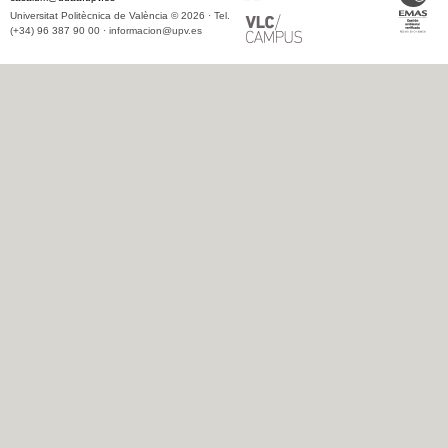
Universitat Politècnica de València © 2026 · Tel.
(+34) 96 387 90 00 ·
informacion@upv.es