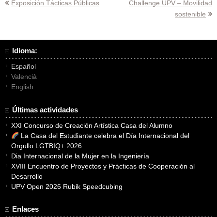
Navegación
Exposición Tácticas Públicas
Challenge UPV – Movilidad
sostenible
de
entradas
Idioma:
Español
Valencià
English
Últimas actividades
XXI Concurso de Creación Artística Casa del Alumno
La Casa del Estudiante celebra el Día Internacional del
Orgullo LGTBIQ+ 2026
Dia Internacional de la Mujer en la Ingeniería
XVIII Encuentro de Proyectos y Prácticas de Cooperación al
Desarrollo
UPV Open 2026 Rubik Speedcubing
Enlaces