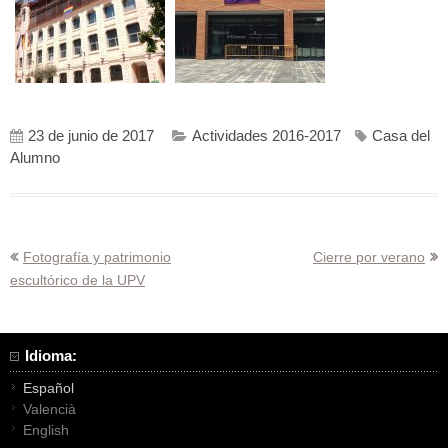
23 de junio de 2017
Actividades 2016-2017
Casa del
Alumno
Navegación
Fotografía y patrimonio
Cierre por verano
escultórico de la UPV
de
entradas
Idioma:
Español
Valencià
English