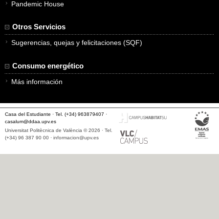
Pandemic House
Otros Servicios
Sugerencias, quejas y felicitaciones (SQF)
Consumo energético
Más información
Casa del Estudiante · Tel. (+34) 963879407 ·
casalum@ddaa.upv.es
Universitat Politècnica de València © 2026 · Tel.
(+34) 96 387 90 00 ·
informacion@upv.es