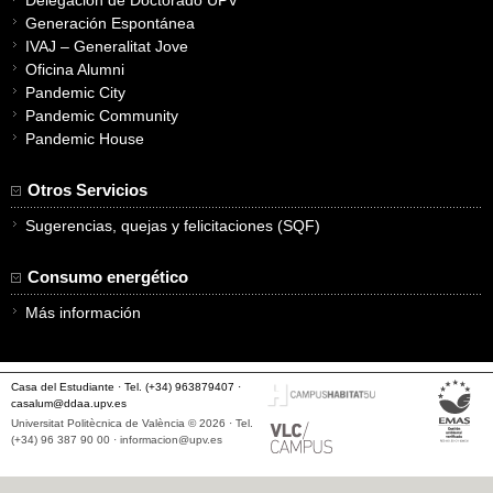
Generación Espontánea
IVAJ – Generalitat Jove
Oficina Alumni
Pandemic City
Pandemic Community
Pandemic House
Otros Servicios
Sugerencias, quejas y felicitaciones (SQF)
Consumo energético
Más información
Casa del Estudiante · Tel. (+34) 963879407 ·
casalum@ddaa.upv.es
Universitat Politècnica de València © 2026 · Tel.
(+34) 96 387 90 00 ·
informacion@upv.es