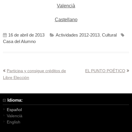
Valencià
Castellano
16 de abril de 2013
Actividades 2012-2013
,
Cultural
Casa del Alumno
Navegación
Participa y consigue créditos de
EL PUNTO POÉTICO
Libre Elección
de
entradas
Idioma:
Español
Valencià
English