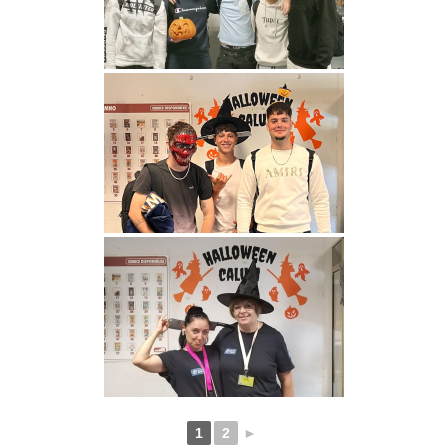
1
2
►