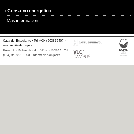
Consumo energético
Más información
Casa del Estudiante · Tel. (+34) 963879407 ·
casalum@ddaa.upv.es
Universitat Politècnica de València © 2026 · Tel.
(+34) 96 387 90 00 ·
informacion@upv.es