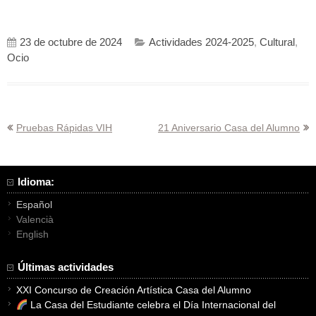
23 de octubre de 2024
Actividades 2024-2025
,
Cultural
,
Ocio
Navegación
Pruebas Rápidas VIH
21 Aniversario Casa del Alumno
de
entradas
Idioma:
Español
Valencià
English
Últimas actividades
XXI Concurso de Creación Artística Casa del Alumno
La Casa del Estudiante celebra el Día Internacional del