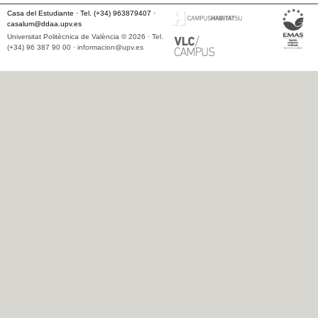
Casa del Estudiante · Tel. (+34) 963879407 ·
casalum@ddaa.upv.es
Universitat Politècnica de València © 2026 · Tel.
(+34) 96 387 90 00 ·
informacion@upv.es