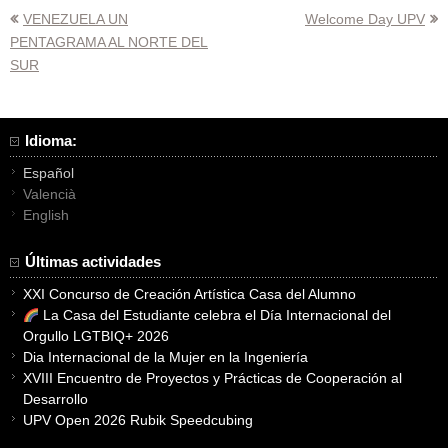
Navegación
VENEZUELA UN
Welcome Day UPV
PENTAGRAMA AL NORTE DEL
de
SUR
entradas
Idioma:
Español
Valencià
English
Últimas actividades
XXI Concurso de Creación Artística Casa del Alumno
La Casa del Estudiante celebra el Día Internacional del
Orgullo LGTBIQ+ 2026
Dia Internacional de la Mujer en la Ingeniería
XVIII Encuentro de Proyectos y Prácticas de Cooperación al
Desarrollo
UPV Open 2026 Rubik Speedcubing