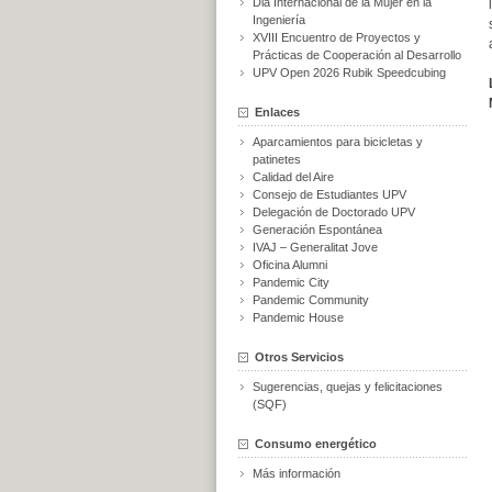
Dia Internacional de la Mujer en la
Ingeniería
XVIII Encuentro de Proyectos y
Prácticas de Cooperación al Desarrollo
UPV Open 2026 Rubik Speedcubing
Enlaces
Aparcamientos para bicicletas y
patinetes
Calidad del Aire
Consejo de Estudiantes UPV
Delegación de Doctorado UPV
Generación Espontánea
IVAJ – Generalitat Jove
Oficina Alumni
Pandemic City
Pandemic Community
Pandemic House
Otros Servicios
Sugerencias, quejas y felicitaciones
(SQF)
Consumo energético
Más información