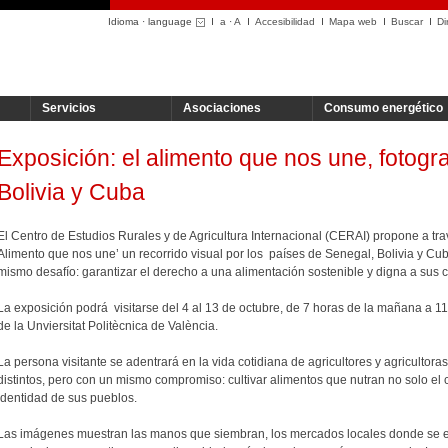
Idioma · language
a
·
A
Accesibilidad
Mapa web
Buscar
Di
Servicios
Asociaciones
Consumo energético
Exposición: el alimento que nos une, fotogr
Bolivia y Cuba
El Centro de Estudios Rurales y de Agricultura Internacional (CERAI) propone a trav
Alimento que nos une’ un recorrido visual por los países de Senegal, Bolivia y Cub
mismo desafío: garantizar el derecho a una alimentación sostenible y digna a sus
La exposición podrá visitarse del 4 al 13 de octubre, de 7 horas de la mañana a 1
de la Unviersitat Politècnica de València.
La persona visitante se adentrará en la vida cotidiana de agricultores y agricultora
distintos, pero con un mismo compromiso: cultivar alimentos que nutran no solo el c
identidad de sus pueblos.
Las imágenes muestran las manos que siembran, los mercados locales donde se e