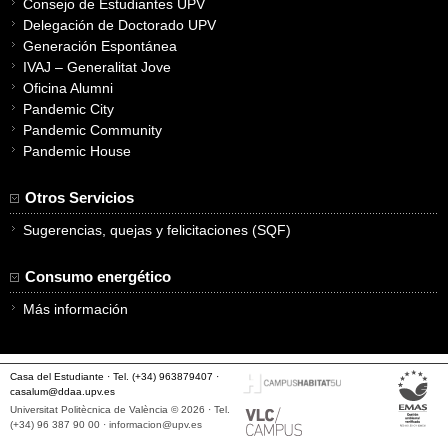
Consejo de Estudiantes UPV
Delegación de Doctorado UPV
Generación Espontánea
IVAJ – Generalitat Jove
Oficina Alumni
Pandemic City
Pandemic Community
Pandemic House
Otros Servicios
Sugerencias, quejas y felicitaciones (SQF)
Consumo energético
Más información
Casa del Estudiante · Tel. (+34) 963879407 ·
casalum@ddaa.upv.es
Universitat Politècnica de València © 2026 · Tel.
(+34) 96 387 90 00 ·
informacion@upv.es