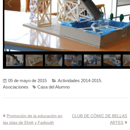
05 de mayo de 2015
Actividades 2014-2015
,
Asociaciones
Casa del Alumno
Navegación
Promoción de la educación en
CLUB DE CÓMIC DE BELLAS
las islas de Ehidj y Fadiouth
ARTES
de