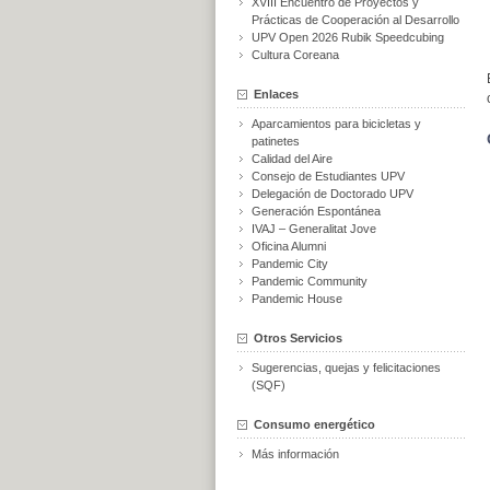
XVIII Encuentro de Proyectos y
Prácticas de Cooperación al Desarrollo
UPV Open 2026 Rubik Speedcubing
Cultura Coreana
Enlaces
Aparcamientos para bicicletas y
patinetes
Calidad del Aire
Consejo de Estudiantes UPV
Delegación de Doctorado UPV
Generación Espontánea
IVAJ – Generalitat Jove
Oficina Alumni
Pandemic City
Pandemic Community
Pandemic House
Otros Servicios
Sugerencias, quejas y felicitaciones
(SQF)
Consumo energético
Más información