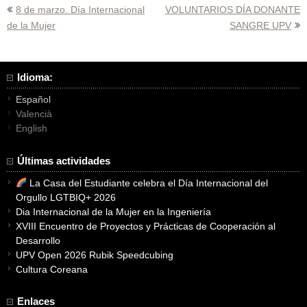
Navegación
8 de marzo. Día Internacional
VOLUNTARIOS DÍA DONANTE
de la Mujer
SANGRE UPV
de
entradas
Idioma:
Español
Valencià
English
Últimas actividades
La Casa del Estudiante celebra el Día Internacional del
Orgullo LGTBIQ+ 2026
Dia Internacional de la Mujer en la Ingeniería
XVIII Encuentro de Proyectos y Prácticas de Cooperación al
Desarrollo
UPV Open 2026 Rubik Speedcubing
Cultura Coreana
Enlaces