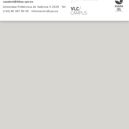
casalum@ddaa.upv.es
Universitat Politècnica de València © 2026 · Tel.
(+34) 96 387 90 00 ·
informacion@upv.es