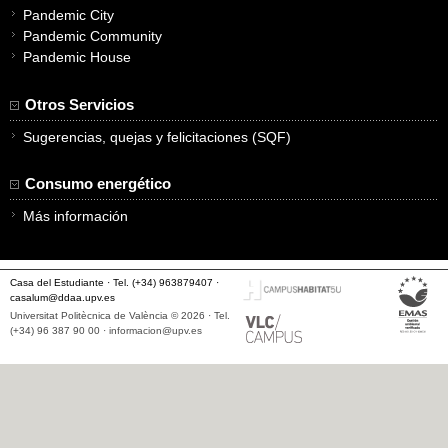
Pandemic City
Pandemic Community
Pandemic House
Otros Servicios
Sugerencias, quejas y felicitaciones (SQF)
Consumo energético
Más información
Casa del Estudiante · Tel. (+34) 963879407 ·
casalum@ddaa.upv.es
Universitat Politècnica de València © 2026 · Tel.
(+34) 96 387 90 00 ·
informacion@upv.es