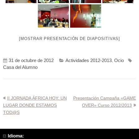
[MOSTRAR PRESENTACIÓN DE DIAPOSITIVAS]
31 de octubre de 2012
Actividades 2012-2013
,
Ocio
Casa del Alumno
Navegación
II JORNADA ÁFRICA HOY: UN
Presentación Campaña «GAME
LUGAR DONDE ESTAMOS
OVER» Curso 2012/2013
de
TOD@S
entradas
Idioma: