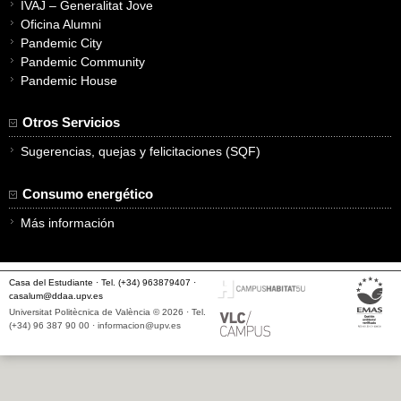
IVAJ – Generalitat Jove
Oficina Alumni
Pandemic City
Pandemic Community
Pandemic House
Otros Servicios
Sugerencias, quejas y felicitaciones (SQF)
Consumo energético
Más información
Casa del Estudiante · Tel. (+34) 963879407 ·
casalum@ddaa.upv.es
Universitat Politècnica de València © 2026 · Tel.
(+34) 96 387 90 00 ·
informacion@upv.es