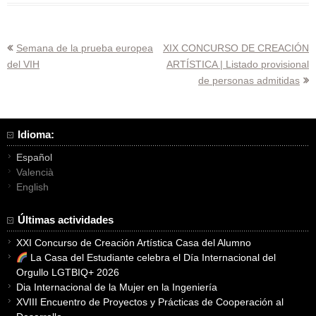
Navegación
Semana de la prueba europea
XIX CONCURSO DE CREACIÓN
del VIH
ARTÍSTICA | Listado provisional
de
de personas admitidas
entradas
Idioma:
Español
Valencià
English
Últimas actividades
XXI Concurso de Creación Artística Casa del Alumno
La Casa del Estudiante celebra el Día Internacional del
Orgullo LGTBIQ+ 2026
Dia Internacional de la Mujer en la Ingeniería
XVIII Encuentro de Proyectos y Prácticas de Cooperación al