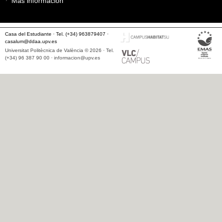
Más información
Casa del Estudiante · Tel. (+34) 963879407 ·
casalum@ddaa.upv.es
Universitat Politècnica de València © 2026 · Tel.
(+34) 96 387 90 00 ·
informacion@upv.es