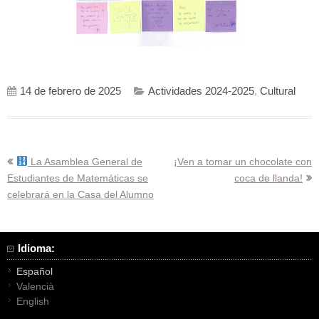
14 de febrero de 2025
Actividades 2024-2025
,
Cultural
Navegación
La Asamblea General de
¡Ven a tomar un chocolate con
Estudiantes de Matemáticas se
coca de llanda!
de
celebrará en la Casa del Alumno
entradas
Idioma:
Español
Valencià
English