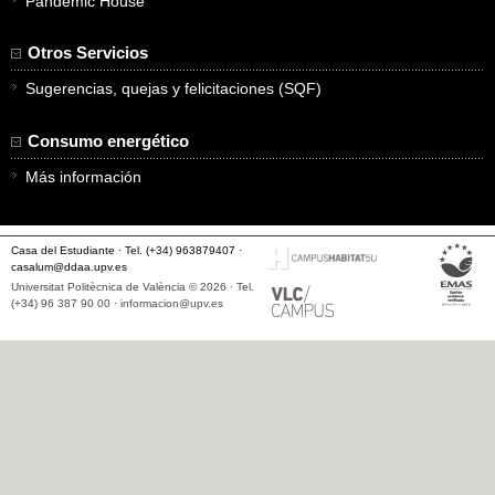
Pandemic House
Otros Servicios
Sugerencias, quejas y felicitaciones (SQF)
Consumo energético
Más información
Casa del Estudiante · Tel. (+34) 963879407 ·
casalum@ddaa.upv.es
Universitat Politècnica de València © 2026 · Tel.
(+34) 96 387 90 00 ·
informacion@upv.es